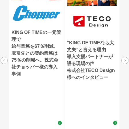
ス
KING OF TIMEの一元管
就
コ
理で
だ
“KING OF TIMEなら大
給与業務を67％削減。
残
実
丈夫”と言える理由
取引先との契約業務は
把
導入支援パートナーが
75％の削減へ。
株式会
株
タ
語る現場の声
社チョッパー様の導入
イ
株式会社TECO Design
事例
様へのインタビュー