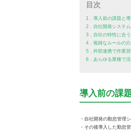
目次
1．導入前の課題と
2．自社開発システ
3．自社の特性に合
4．複雑なルールの
5．外部連携で作業
6．あらゆる業種で活用で
導入前の課
・自社開発の勤怠管理シ
・その後導入した勤怠管