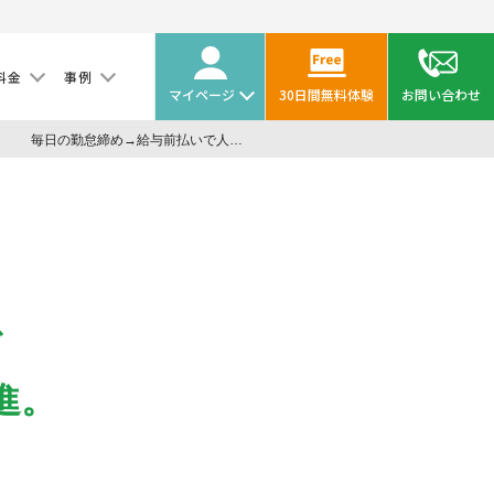
料金
事例
マイページ
30日間無料体験
お問い合わせ
毎日の勤怠締め→給与前払いで人財戦略につながる勤怠管理を推進。株式会社ソーシエ様の導入事例
で
進。