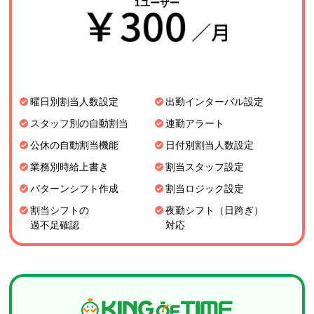
1ユーザー
曜日別割当人数設定
出勤インターバル設定
スタッフ別の自動割当
連勤アラート
公休の自動割当機能
日付別割当人数設定
業務別時給上書き
割当スタッフ設定
パターンシフト作成
割当ロジック設定
割当シフトの
夜勤シフト（日跨ぎ）
過不足確認
対応