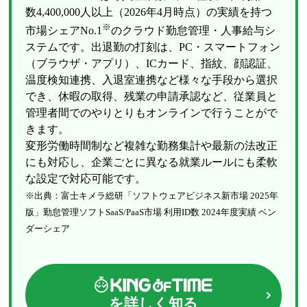
数4,400,000人以上（2026年4月時点）の実績を持つ
※
市場シェアNo.1
のクラウド勤怠管理・人事給与シ
ステムです。出退勤の打刻は、PC・スマートフォン
（ブラウザ・アプリ）、ICカード、指紋、顔認証、
温度検知連携、入退室連携など様々な手段から選択
でき、休暇の取得、残業の申請承認など、従業員と
管理者間でのやりとりもオンラインで行うことがで
きます。
変形労働時間制など複雑な勤務集計や最新の法改正
にも対応し、企業ごとに異なる就業ルールにも柔軟
な設定で対応可能です。
※出典：富士キメラ総研「ソフトウェアビジネス新市場 2025年
版」勤怠管理ソフトSaaS/PaaS市場 利用ID数 2024年度実績 ベン
ダーシェア
を詳しく知る