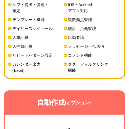
シフト提出・管理・
iOS・Android
確定
アプリ対応
テンプレート機能
複数拠点管理
デイリースケジュール
統計・労働管理
人事計算
出勤要請
人件費計算
メッセージ一括送信
リピートパターン設定
コメント機能
カレンダー出力
タグ・フィルタリング
(Excel)
機能
自動作成
(オプション)