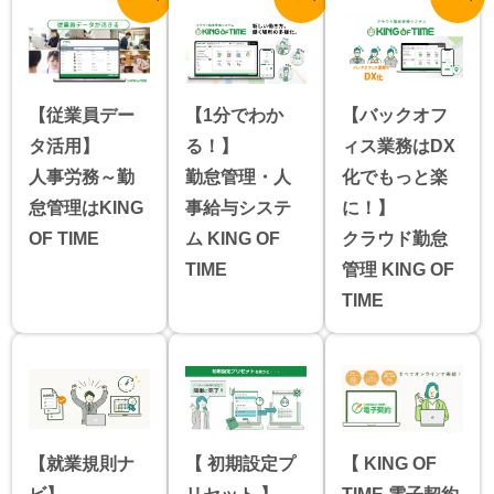
【従業員デー
【1分でわか
【バックオフ
タ活用】
る！】
ィス業務はDX
人事労務～勤
勤怠管理・人
化でもっと楽
怠管理はKING
事給与システ
に！】
OF TIME
ム KING OF
クラウド勤怠
TIME
管理 KING OF
TIME
【就業規則ナ
【 初期設定プ
【 KING OF