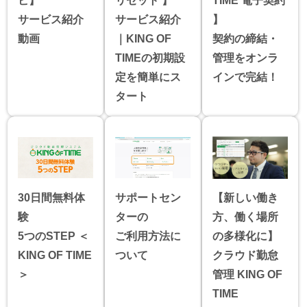
ビ】
リセット 】
TIME 電子契約
サービス紹介
サービス紹介
】
動画
｜KING OF
契約の締結・
TIMEの初期設
管理をオンラ
定を簡単にス
インで完結！
タート
30日間無料体
サポートセン
【新しい働き
験
ターの
方、働く場所
5つのSTEP ＜
ご利用方法に
の多様化に】
KING OF TIME
ついて
クラウド勤怠
＞
管理 KING OF
TIME