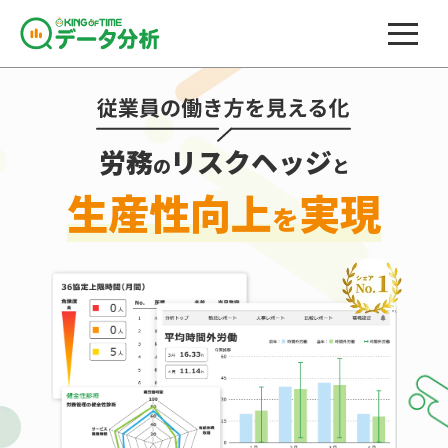
労務
リスクヘッジ
の
と
生産性向上
実現
を