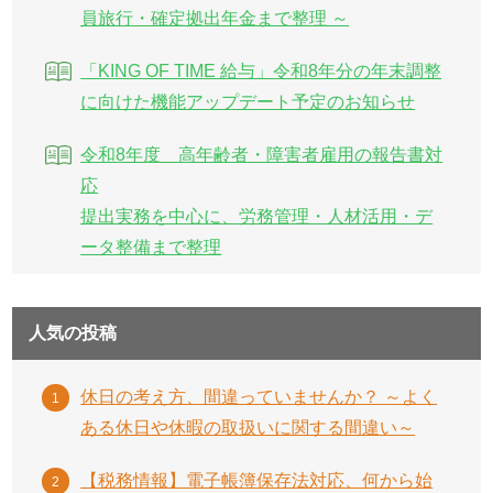
員旅行・確定拠出年金まで整理 ～
「KING OF TIME 給与」令和8年分の年末調整
に向けた機能アップデート予定のお知らせ
令和8年度 高年齢者・障害者雇用の報告書対
応
提出実務を中心に、労務管理・人材活用・デ
ータ整備まで整理
人気の投稿
休日の考え方、間違っていませんか？ ～よく
ある休日や休暇の取扱いに関する間違い～
【税務情報】電子帳簿保存法対応、何から始