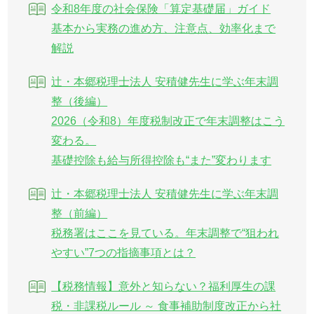
令和8年度の社会保険「算定基礎届」ガイド
基本から実務の進め方、注意点、効率化まで
解説
辻・本郷税理士法人 安積健先生に学ぶ年末調
整（後編）
2026（令和8）年度税制改正で年末調整はこう
変わる。
基礎控除も給与所得控除も“また”変わります
辻・本郷税理士法人 安積健先生に学ぶ年末調
整（前編）
税務署はここを見ている。年末調整で“狙われ
やすい”7つの指摘事項とは？
【税務情報】意外と知らない？福利厚生の課
税・非課税ルール ～ 食事補助制度改正から社