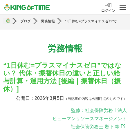
勤怠管理システム KING OF TIME
ログイン
ブログ
労務情報
“1日休む=プラスマイナスゼロ”ではない？ 代休・振替休日の違いと正しい給与計算・運用方法 [後編｜振替休日（振休）]
労務情報
“1日休む=プラスマイナスゼロ”ではな
い？ 代休・振替休日の違いと正しい給
与計算・運用方法 [後編｜振替休日（振
休）]
公開日：2026年3月5日
（当記事の内容は公開時点のものです）
監修：社会保険労務士法人
ヒューマンリソースマネージメント
社会保険労務士 岩下 等