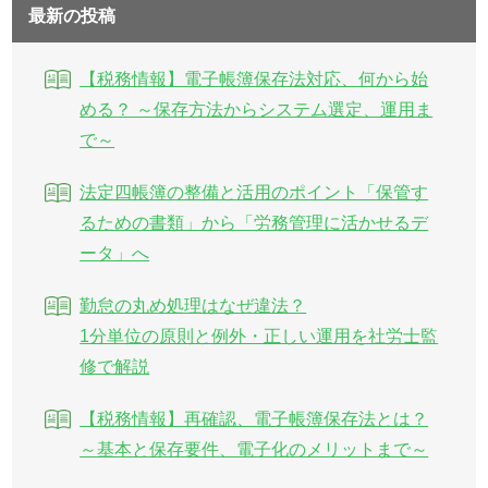
最新の投稿
【税務情報】電子帳簿保存法対応、何から始
める？ ～保存方法からシステム選定、運用ま
で～
法定四帳簿の整備と活用のポイント「保管す
るための書類」から「労務管理に活かせるデ
ータ」へ
勤怠の丸め処理はなぜ違法？
1分単位の原則と例外・正しい運用を社労士監
修で解説
【税務情報】再確認、電子帳簿保存法とは？
～基本と保存要件、電子化のメリットまで～