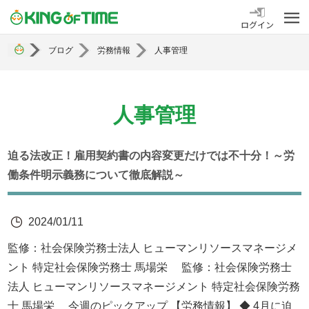
勤怠管理システム KING OF TIME
ログイン
ブログ
労務情報
人事管理
人事管理
迫る法改正！雇用契約書の内容変更だけでは不十分！～労
働条件明示義務について徹底解説～
2024/01/11
監修：社会保険労務士法人 ヒューマンリソースマネージメ
ント 特定社会保険労務士 馬場栄 監修：社会保険労務士
法人 ヒューマンリソースマネージメント 特定社会保険労務
士 馬場栄 今週のピックアップ 【労務情報】 ◆ 4月に迫