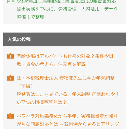
令和8年度 高年齢者・障害者雇用の報告書対応
提出実務を中心に、労務管理・人材活用・データ
整備まで整理
人気の投稿
有給休暇はアルバイトも付与の対象？条件や日
数・賃金の考え方、注意点を解説！
辻・本郷税理士法人 安積健先生に学ぶ年末調整
（前編）
税務署はここを見ている。年末調整で“狙われやす
い”7つの指摘事項とは？
パワハラ対応義務化から半年、実務担当者が陥り
がちな問題対応とは ～裁判例から見るヒアリング