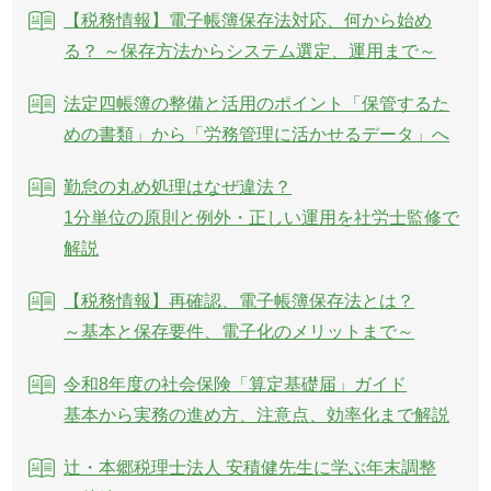
【税務情報】電子帳簿保存法対応、何から始め
る？ ～保存方法からシステム選定、運用まで～
法定四帳簿の整備と活用のポイント「保管するた
めの書類」から「労務管理に活かせるデータ」へ
勤怠の丸め処理はなぜ違法？
1分単位の原則と例外・正しい運用を社労士監修で
解説
【税務情報】再確認、電子帳簿保存法とは？
～基本と保存要件、電子化のメリットまで～
令和8年度の社会保険「算定基礎届」ガイド
基本から実務の進め方、注意点、効率化まで解説
辻・本郷税理士法人 安積健先生に学ぶ年末調整