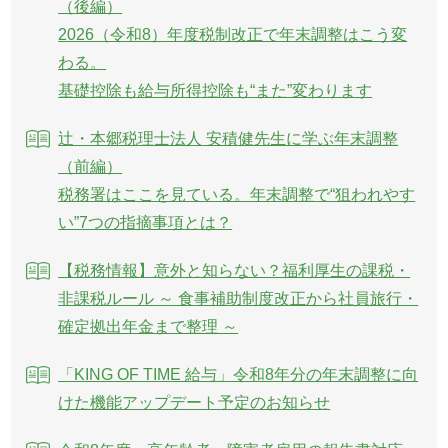
（後編）
2026（令和8）年度税制改正で年末調整はこう変
わる。
基礎控除も給与所得控除も“また”変わります
辻・本郷税理士法人 安積健先生に学ぶ年末調整
（前編）
税務署はここを見ている。年末調整で“狙われやす
い”7つの指摘事項とは？
【税務情報】意外と知らない？福利厚生の課税・
非課税ルール ～ 食事補助制度改正から社員旅行・
確定拠出年金まで整理 ～
「KING OF TIME 給与」令和8年分の年末調整に向
けた機能アップデート予定のお知らせ