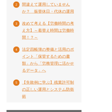
間違えて運用していません
か？ 振替休日・代休の運用
改めて考える【労働時間の考
え方】～着替え時間は労働時
間！？～
法定四帳簿の整備と活用のポ
イント「保管するための書
類」から「労務管理に活かせ
るデータ」へ
【失敗例に学ぶ】残業許可制
の正しい運用とシステム防衛
術