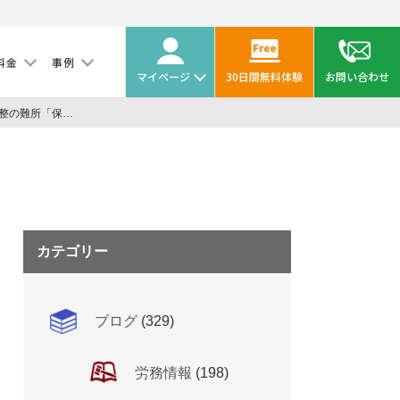
料金
事例
マイページ
30日間無料体験
お問い合わせ
【税務情報】年末調整の難所「保険料控除」を再確認！
手続き電子化の現状もチェック
カテゴリー
ブログ
(329)
労務情報
(198)