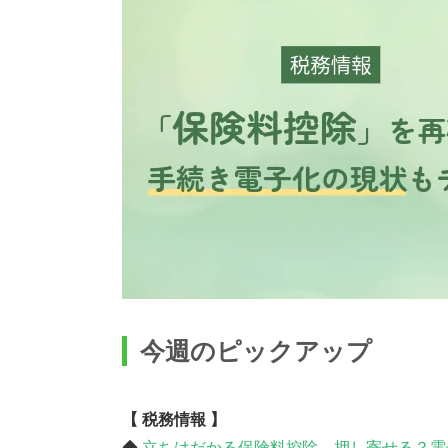
今週のピックアップ
【 税務情報 】
◆
立ちはだかる保険料控除、押し寄せる？電