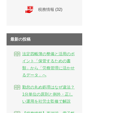
税務情報
(32)
最新の投稿
法定四帳簿の整備と活用のポ
イント「保管するための書
類」から「労務管理に活かせ
るデータ」へ
勤怠の丸め処理はなぜ違法？
1分単位の原則と例外・正し
い運用を社労士監修で解説