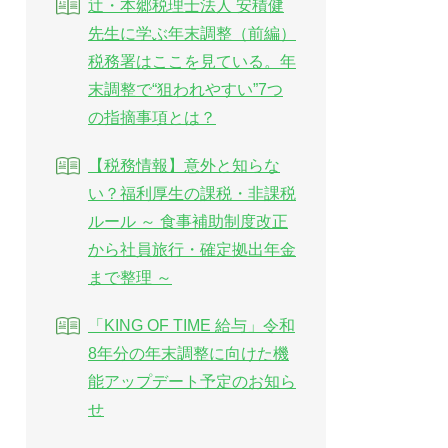
辻・本郷税理士法人 安積健
先生に学ぶ年末調整（前編）
税務署はここを見ている。年
末調整で“狙われやすい”7つ
の指摘事項とは？
【税務情報】意外と知らな
い？福利厚生の課税・非課税
ルール ～ 食事補助制度改正
から社員旅行・確定拠出年金
まで整理 ～
「KING OF TIME 給与」令和
8年分の年末調整に向けた機
能アップデート予定のお知ら
せ