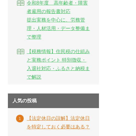
令和8年度 高年齢者・障害
者雇用の報告書対応
提出実務を中心に、労務管
理・人材活用・データ整備ま
で整理
【税務情報】住民税の仕組み
と実務ポイント 特別徴収・
入退社対応・ふるさと納税ま
で解説
人気の投稿
【法定休日の誤解】法定休日
を特定しておく必要はある？