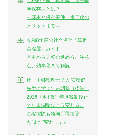
【税務情報】再確認、電子帳
簿保存法とは？
～基本と保存要件、電子化の
メリットまで～
令和8年度の社会保険「算定
基礎届」ガイド
基本から実務の進め方、注意
点、効率化まで解説
辻・本郷税理士法人 安積健
先生に学ぶ年末調整（後編）
2026（令和8）年度税制改正
で年末調整はこう変わる。
基礎控除も給与所得控除
も“また”変わります