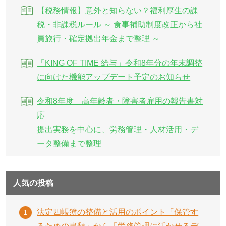
【税務情報】意外と知らない？福利厚生の課
税・非課税ルール ～ 食事補助制度改正から社
員旅行・確定拠出年金まで整理 ～
「KING OF TIME 給与」令和8年分の年末調整
に向けた機能アップデート予定のお知らせ
令和8年度 高年齢者・障害者雇用の報告書対
応
提出実務を中心に、労務管理・人材活用・デ
ータ整備まで整理
人気の投稿
法定四帳簿の整備と活用のポイント「保管す