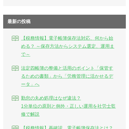
最新の投稿
【税務情報】電子帳簿保存法対応、何から始
める？ ～保存方法からシステム選定、運用ま
で～
法定四帳簿の整備と活用のポイント「保管す
るための書類」から「労務管理に活かせるデ
ータ」へ
勤怠の丸め処理はなぜ違法？
1分単位の原則と例外・正しい運用を社労士監
修で解説
【税務情報】再確認、電子帳簿保存法とは？