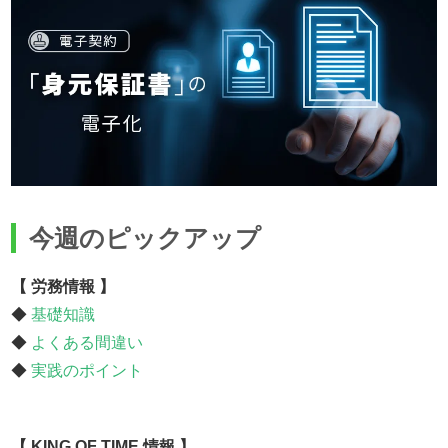
今週のピックアップ
【 労務情報 】
◆
基礎知識
◆
よくある間違い
◆
実践のポイント
【 KING OF TIME 情報 】