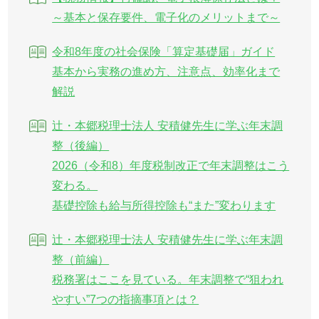
～基本と保存要件、電子化のメリットまで～
令和8年度の社会保険「算定基礎届」ガイド
基本から実務の進め方、注意点、効率化まで
解説
辻・本郷税理士法人 安積健先生に学ぶ年末調
整（後編）
2026（令和8）年度税制改正で年末調整はこう
変わる。
基礎控除も給与所得控除も“また”変わります
辻・本郷税理士法人 安積健先生に学ぶ年末調
整（前編）
税務署はここを見ている。年末調整で“狙われ
やすい”7つの指摘事項とは？