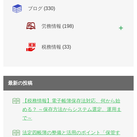
ブログ
(330)
労務情報
(198)
税務情報
(33)
最新の投稿
【税務情報】電子帳簿保存法対応、何から始
める？ ～保存方法からシステム選定、運用ま
で～
法定四帳簿の整備と活用のポイント「保管す