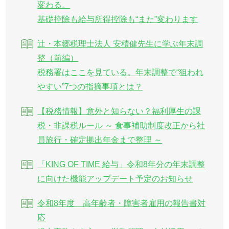
変わる。
基礎控除も給与所得控除も“また”変わります
辻・本郷税理士法人 安積健先生に学ぶ年末調
整（前編）
税務署はここを見ている。年末調整で“狙われ
やすい”7つの指摘事項とは？
【税務情報】意外と知らない？福利厚生の課
税・非課税ルール ～ 食事補助制度改正から社
員旅行・確定拠出年金まで整理 ～
「KING OF TIME 給与」令和8年分の年末調整
に向けた機能アップデート予定のお知らせ
令和8年度 高年齢者・障害者雇用の報告書対
応