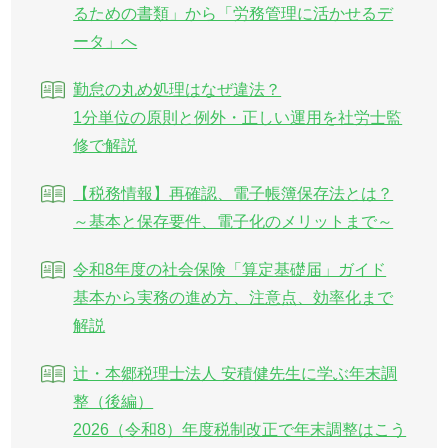
るための書類」から「労務管理に活かせるデ
ータ」へ
勤怠の丸め処理はなぜ違法？
1分単位の原則と例外・正しい運用を社労士監
修で解説
【税務情報】再確認、電子帳簿保存法とは？
～基本と保存要件、電子化のメリットまで～
令和8年度の社会保険「算定基礎届」ガイド
基本から実務の進め方、注意点、効率化まで
解説
辻・本郷税理士法人 安積健先生に学ぶ年末調
整（後編）
2026（令和8）年度税制改正で年末調整はこう