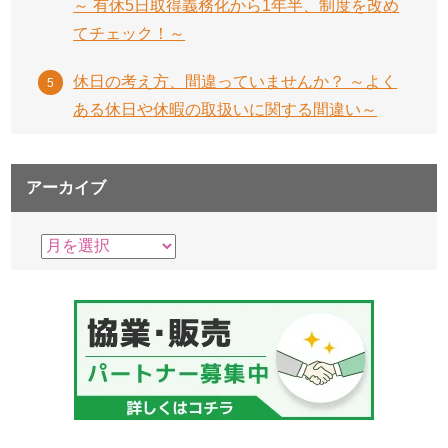
～ 有休5日取得義務化から1年半、制度を改め
てチェック！～
休日の考え方、間違っていませんか？ ～よく
ある休日や休暇の取扱いに関する間違い～
アーカイブ