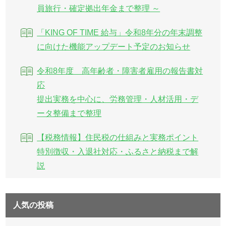
員旅行・確定拠出年金まで整理 ～
「KING OF TIME 給与」令和8年分の年末調整
に向けた機能アップデート予定のお知らせ
令和8年度 高年齢者・障害者雇用の報告書対
応
提出実務を中心に、労務管理・人材活用・デ
ータ整備まで整理
【税務情報】住民税の仕組みと実務ポイント
特別徴収・入退社対応・ふるさと納税まで解
説
人気の投稿