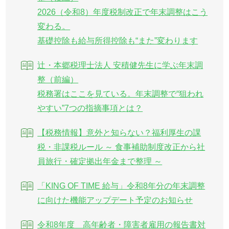
2026（令和8）年度税制改正で年末調整はこう
変わる。
基礎控除も給与所得控除も“また”変わります
辻・本郷税理士法人 安積健先生に学ぶ年末調
整（前編）
税務署はここを見ている。年末調整で“狙われ
やすい”7つの指摘事項とは？
【税務情報】意外と知らない？福利厚生の課
税・非課税ルール ～ 食事補助制度改正から社
員旅行・確定拠出年金まで整理 ～
「KING OF TIME 給与」令和8年分の年末調整
に向けた機能アップデート予定のお知らせ
令和8年度 高年齢者・障害者雇用の報告書対