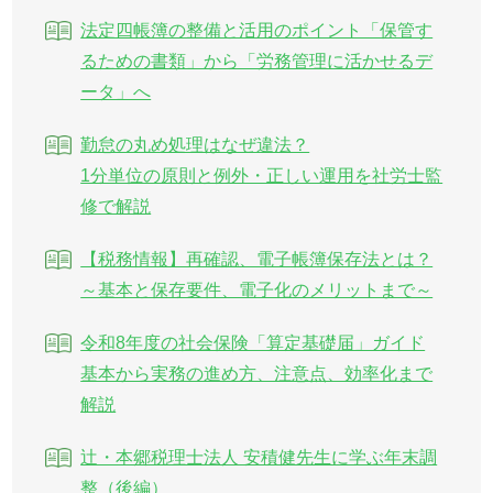
法定四帳簿の整備と活用のポイント「保管す
るための書類」から「労務管理に活かせるデ
ータ」へ
勤怠の丸め処理はなぜ違法？
1分単位の原則と例外・正しい運用を社労士監
修で解説
【税務情報】再確認、電子帳簿保存法とは？
～基本と保存要件、電子化のメリットまで～
令和8年度の社会保険「算定基礎届」ガイド
基本から実務の進め方、注意点、効率化まで
解説
辻・本郷税理士法人 安積健先生に学ぶ年末調
整（後編）