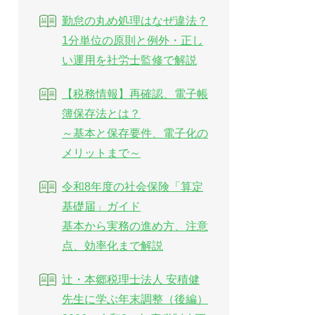
勤怠の丸め処理はなぜ違法？
1分単位の原則と例外・正し
い運用を社労士監修で解説
【税務情報】再確認、電子帳
簿保存法とは？
～基本と保存要件、電子化の
メリットまで～
令和8年度の社会保険「算定
基礎届」ガイド
基本から実務の進め方、注意
点、効率化まで解説
辻・本郷税理士法人 安積健
先生に学ぶ年末調整（後編）