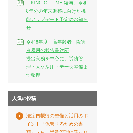
「KING OF TIME 給与」令和
8年分の年末調整に向けた機
能アップデート予定のお知ら
せ
令和8年度 高年齢者・障害
者雇用の報告書対応
提出実務を中心に、労務管
理・人材活用・データ整備ま
で整理
人気の投稿
法定四帳簿の整備と活用のポ
イント「保管するための書
類」から「労務管理に活かせ