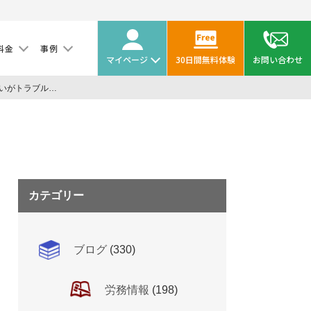
料金
事例
マイページ
30日間無料体験
お問い合わせ
労使双方の認識の違いがトラブルの最大要因
カテゴリー
ブログ
(330)
労務情報
(198)