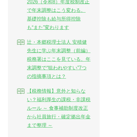
2026（令和8）年度税制改正
で年末調整はこう変わる。
基礎控除も給与所得控除
も“また”変わります
辻・本郷税理士法人 安積健
先生に学ぶ年末調整（前編）
税務署はここを見ている。年
末調整で“狙われやすい”7つ
の指摘事項とは？
【税務情報】意外と知らな
い？福利厚生の課税・非課税
ルール ～ 食事補助制度改正
から社員旅行・確定拠出年金
まで整理 ～