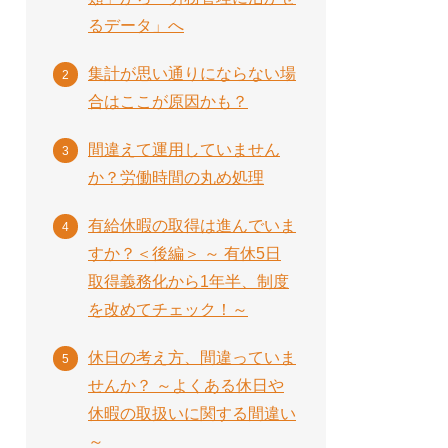
るデータ」へ
集計が思い通りにならない場
合はここが原因かも？
間違えて運用していません
か？労働時間の丸め処理
有給休暇の取得は進んでいま
すか？＜後編＞ ～ 有休5日
取得義務化から1年半、制度
を改めてチェック！～
休日の考え方、間違っていま
せんか？ ～よくある休日や
休暇の取扱いに関する間違い
～