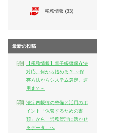
税務情報
(33)
最新の投稿
【税務情報】電子帳簿保存法
対応、何から始める？ ～保
存方法からシステム選定、運
用まで～
法定四帳簿の整備と活用のポ
イント「保管するための書
類」から「労務管理に活かせ
るデータ」へ