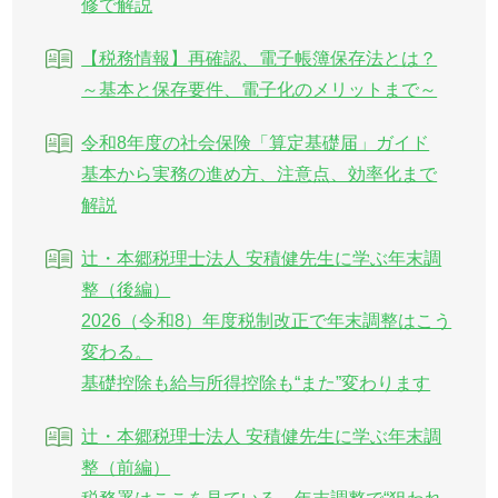
修で解説
【税務情報】再確認、電子帳簿保存法とは？
～基本と保存要件、電子化のメリットまで～
令和8年度の社会保険「算定基礎届」ガイド
基本から実務の進め方、注意点、効率化まで
解説
辻・本郷税理士法人 安積健先生に学ぶ年末調
整（後編）
2026（令和8）年度税制改正で年末調整はこう
変わる。
基礎控除も給与所得控除も“また”変わります
辻・本郷税理士法人 安積健先生に学ぶ年末調
整（前編）