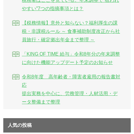
税務署はここを見ている。年末調整で“狙われ
やすい”7つの指摘事項とは？
【税務情報】意外と知らない？福利厚生の課
税・非課税ルール ～ 食事補助制度改正から社
員旅行・確定拠出年金まで整理 ～
「KING OF TIME 給与」令和8年分の年末調整
に向けた機能アップデート予定のお知らせ
令和8年度 高年齢者・障害者雇用の報告書対
応
提出実務を中心に、労務管理・人材活用・デ
ータ整備まで整理
人気の投稿