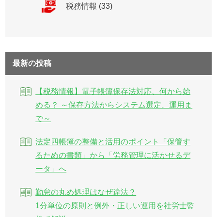
税務情報
(33)
最新の投稿
【税務情報】電子帳簿保存法対応、何から始
める？ ～保存方法からシステム選定、運用ま
で～
法定四帳簿の整備と活用のポイント「保管す
るための書類」から「労務管理に活かせるデ
ータ」へ
勤怠の丸め処理はなぜ違法？
1分単位の原則と例外・正しい運用を社労士監