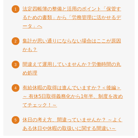
法定四帳簿の整備と活用のポイント「保管す
るための書類」から「労務管理に活かせるデ
ータ」へ
集計が思い通りにならない場合はここが原因
かも？
間違えて運用していませんか？労働時間の丸
め処理
有給休暇の取得は進んでいますか？＜後編＞
～ 有休5日取得義務化から1年半、制度を改め
てチェック！～
休日の考え方、間違っていませんか？ ～よく
ある休日や休暇の取扱いに関する間違い～