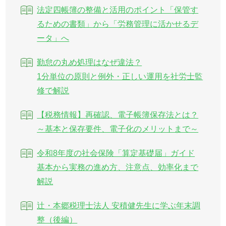
法定四帳簿の整備と活用のポイント「保管す
るための書類」から「労務管理に活かせるデ
ータ」へ
勤怠の丸め処理はなぜ違法？
1分単位の原則と例外・正しい運用を社労士監
修で解説
【税務情報】再確認、電子帳簿保存法とは？
～基本と保存要件、電子化のメリットまで～
令和8年度の社会保険「算定基礎届」ガイド
基本から実務の進め方、注意点、効率化まで
解説
辻・本郷税理士法人 安積健先生に学ぶ年末調
整（後編）