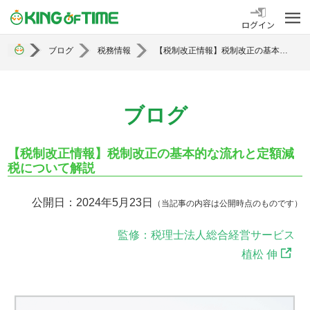
勤怠管理システム KING OF TIME
ログイン
ブログ
税務情報
【税制改正情報】税制改正の基本的な流れと定額減税について解説
ブログ
【税制改正情報】税制改正の基本的な流れと定額減
税について解説
公開日：2024年5月23日
（当記事の内容は公開時点のものです）
監修：税理士法人総合経営サービス
植松 伸