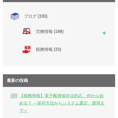
ブログ
(330)
労務情報
(198)
税務情報
(33)
最新の投稿
【税務情報】電子帳簿保存法対応、何から始
める？ ～保存方法からシステム選定、運用ま
で～