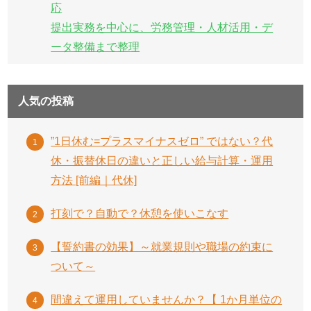
応
提出実務を中心に、労務管理・人材活用・デ
ータ整備まで整理
人気の投稿
”1日休む=プラスマイナスゼロ” ではない？代
休・振替休日の違いと正しい給与計算・運用
方法 [前編｜代休]
打刻で？自動で？休憩を使いこなす
【誓約書の効果】～就業規則や職場の約束に
ついて～
間違えて運用していませんか？【 1か月単位の