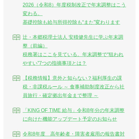
2026（令和8）年度税制改正で年末調整はこう
変わる。
基礎控除も給与所得控除も“また”変わります
辻・本郷税理士法人 安積健先生に学ぶ年末調
整（前編）
税務署はここを見ている。年末調整で“狙われ
やすい”7つの指摘事項とは？
【税務情報】意外と知らない？福利厚生の課
税・非課税ルール ～ 食事補助制度改正から社
員旅行・確定拠出年金まで整理 ～
「KING OF TIME 給与」令和8年分の年末調整
に向けた機能アップデート予定のお知らせ
令和8年度 高年齢者・障害者雇用の報告書対