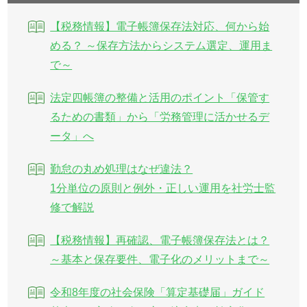
【税務情報】電子帳簿保存法対応、何から始
める？ ～保存方法からシステム選定、運用ま
で～
法定四帳簿の整備と活用のポイント「保管す
るための書類」から「労務管理に活かせるデ
ータ」へ
勤怠の丸め処理はなぜ違法？
1分単位の原則と例外・正しい運用を社労士監
修で解説
【税務情報】再確認、電子帳簿保存法とは？
～基本と保存要件、電子化のメリットまで～
令和8年度の社会保険「算定基礎届」ガイド