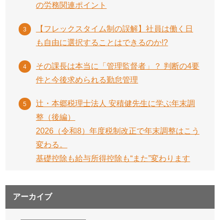
の労務関連ポイント
【フレックスタイム制の誤解】社員は働く日
も自由に選択することはできるのか!?
その課長は本当に「管理監督者」？ 判断の4要
件と今後求められる勤怠管理
辻・本郷税理士法人 安積健先生に学ぶ年末調
整（後編）
2026（令和8）年度税制改正で年末調整はこう
変わる。
基礎控除も給与所得控除も“また”変わります
アーカイブ