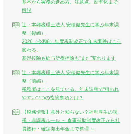
基本から実務の進め方、注意点、効率化まで
解説
辻・本郷税理士法人 安積健先生に学ぶ年末調
整（後編）
2026（令和8）年度税制改正で年末調整はこう
変わる。
基礎控除も給与所得控除も“また”変わります
辻・本郷税理士法人 安積健先生に学ぶ年末調
整（前編）
税務署はここを見ている。年末調整で“狙われ
やすい”7つの指摘事項とは？
【税務情報】意外と知らない？福利厚生の課
税・非課税ルール ～ 食事補助制度改正から社
員旅行・確定拠出年金まで整理 ～