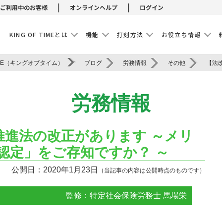
|
|
ご利用中のお客様
オンラインヘルプ
ログイン
E
KING OF TIMEとは
機能
打刻方法
お役立ち情報
IME（キングオブタイム）
ブログ
労務情報
その他
労務情報
推進法の改正があります ～メリ
認定」をご存知ですか？ ～
公開日：2020年1月23日
（当記事の内容は公開時点のものです）
監修：特定社会保険労務士 馬場栄