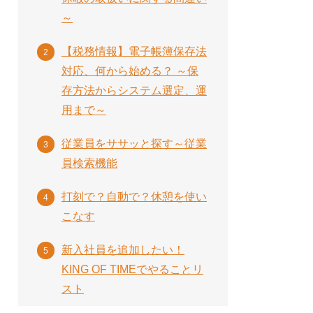
～
【税務情報】電子帳簿保存法
対応、何から始める？ ～保
存方法からシステム選定、運
用まで～
従業員をササッと探す～従業
員検索機能
打刻で？自動で？休憩を使い
こなす
新入社員を追加したい！
KING OF TIMEでやることリ
スト