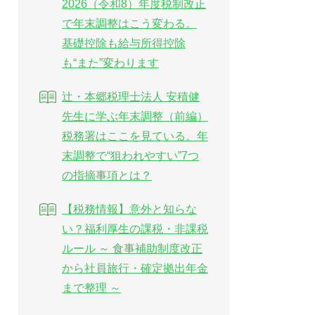
2026（令和8）年度税制改正
で年末調整はこう変わる。
基礎控除も給与所得控除
も“また”変わります
辻・本郷税理士法人 安積健
先生に学ぶ年末調整（前編）
税務署はここを見ている。年
末調整で“狙われやすい”7つ
の指摘事項とは？
【税務情報】意外と知らな
い？福利厚生の課税・非課税
ルール ～ 食事補助制度改正
から社員旅行・確定拠出年金
まで整理 ～