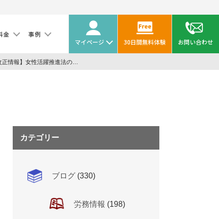
料金
事例
マイページ
30日間無料体験
お問い合わせ
【法改正情報】女性活躍推進法の改正があります ～メリットしかない「えるぼし認定」をご存知ですか？ ～
カテゴリー
ブログ
(330)
労務情報
(198)