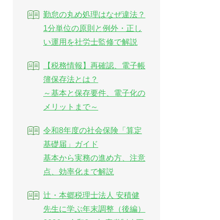
勤怠の丸め処理はなぜ違法？
1分単位の原則と例外・正し
い運用を社労士監修で解説
【税務情報】再確認、電子帳
簿保存法とは？
～基本と保存要件、電子化の
メリットまで～
令和8年度の社会保険「算定
基礎届」ガイド
基本から実務の進め方、注意
点、効率化まで解説
辻・本郷税理士法人 安積健
先生に学ぶ年末調整（後編）