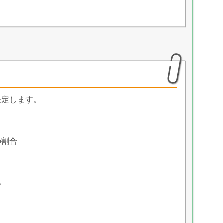
決定します。
の割合
等