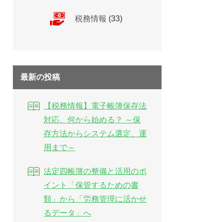
税務情報
(33)
最新の投稿
【税務情報】電子帳簿保存法
対応、何から始める？ ～保
存方法からシステム選定、運
用まで～
法定四帳簿の整備と活用のポ
イント「保管するための書
類」から「労務管理に活かせ
るデータ」へ