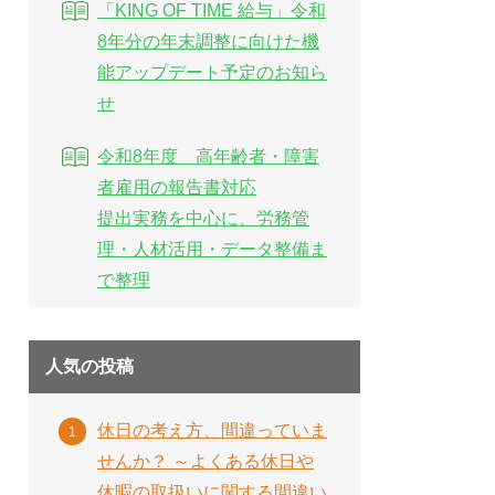
「KING OF TIME 給与」令和
8年分の年末調整に向けた機
能アップデート予定のお知ら
せ
令和8年度 高年齢者・障害
者雇用の報告書対応
提出実務を中心に、労務管
理・人材活用・データ整備ま
で整理
人気の投稿
休日の考え方、間違っていま
せんか？ ～よくある休日や
休暇の取扱いに関する間違い