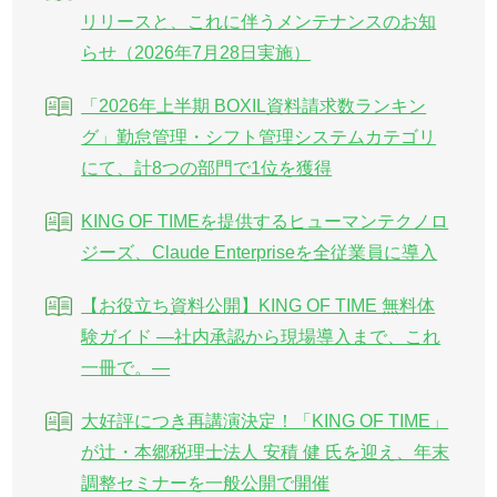
リリースと、これに伴うメンテナンスのお知
らせ（2026年7月28日実施）
「2026年上半期 BOXIL資料請求数ランキン
グ」勤怠管理・シフト管理システムカテゴリ
にて、計8つの部門で1位を獲得
KING OF TIMEを提供するヒューマンテクノロ
ジーズ、Claude Enterpriseを全従業員に導入
【お役立ち資料公開】KING OF TIME 無料体
験ガイド ―社内承認から現場導入まで、これ
一冊で。―
大好評につき再講演決定！「KING OF TIME」
が辻・本郷税理士法人 安積 健 氏を迎え、年末
調整セミナーを一般公開で開催