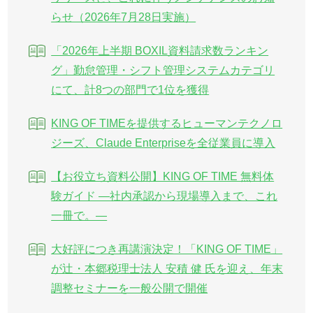
らせ（2026年7月28日実施）
「2026年上半期 BOXIL資料請求数ランキン
グ」勤怠管理・シフト管理システムカテゴリ
にて、計8つの部門で1位を獲得
KING OF TIMEを提供するヒューマンテクノロ
ジーズ、Claude Enterpriseを全従業員に導入
【お役立ち資料公開】KING OF TIME 無料体
験ガイド ―社内承認から現場導入まで、これ
一冊で。―
大好評につき再講演決定！「KING OF TIME」
が辻・本郷税理士法人 安積 健 氏を迎え、年末
調整セミナーを一般公開で開催