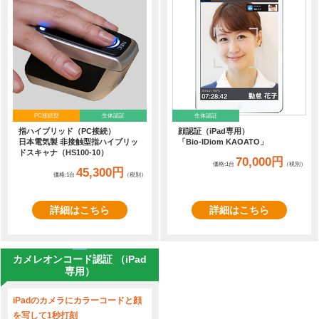
PC接続型
生体認証
生体認証
指ハイブリッド（PC接続）
顔認証（iPad専用）
日本電気製 非接触型指ハイブリッ
「Bio-IDiom KAOATO」
ドスキャナ（HS100-10）
70,000円
価格:1台
（税別）
45,300円
価格:1台
（税別）
詳細はこちら
詳細はこちら
カメレオンコード認証 （iPad
専用）
iPadのカメラにカラーコードと顔
を写して1秒打刻