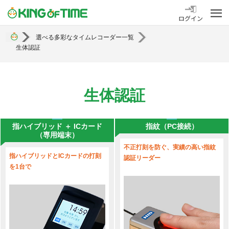
勤怠管理システム KING OF TIME
ログイン
選べる多彩なタイムレコーダー一覧
生体認証
生体認証
指ハイブリッド ＋ ICカード
指紋（PC接続）
（専用端末）
不正打刻を防ぐ、実績の高い指紋
指ハイブリッドとICカードの打刻
認証リーダー
を1台で