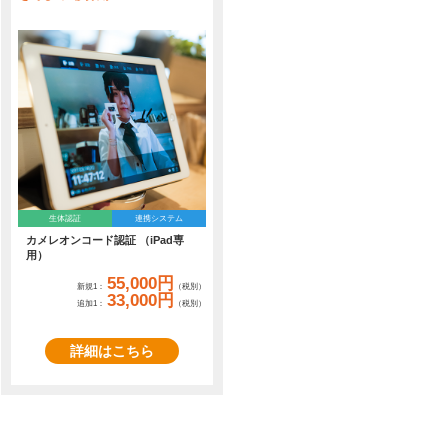
生体認証
連携システム
カメレオンコード認証 （iPad専
用）
55,000円
新規1：
（税別）
33,000円
追加1：
（税別）
詳細はこちら