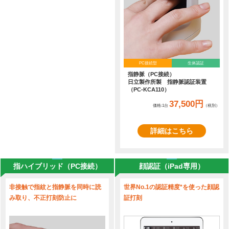
PC接続型
生体認証
指静脈（PC接続）
日立製作所製 指静脈認証装置
（PC-KCA110）
37,500円
価格:1台
（税別）
詳細はこちら
指ハイブリッド（PC接続）
顔認証（iPad専用）
非接触で指紋と指静脈を同時に読
世界No.1の認証精度*を使った顔認
み取り、不正打刻防止に
証打刻