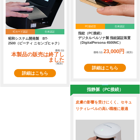
PC接続型
生体認証
ICカード認証
生体認証
指紋（PC接続）
デジタルペルソナ製 指紋認証装置
昭和システム開発製 BT-
（DigitalPersona 4500NC）
2500（ビーティ ニセンゴヒャク）
23,000円
価格:1台
価格:1台
（税別）
本製品の販売は終了し
ました
（税別）
詳細はこちら
詳細はこちら
指静脈（PC接続）
皮膚の影響を受けにくく、セキュ
リティレベルの高い職種に最適