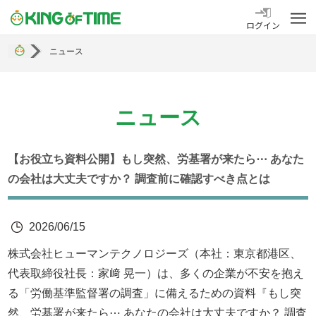
勤怠管理システム KING OF TIME
ログイン
ニュース
ニュース
【お役立ち資料公開】もし突然、労基署が来たら⋯ あなた
の会社は大丈夫ですか？ 調査前に確認すべき点とは
2026/06/15
株式会社ヒューマンテクノロジーズ（本社：東京都港区、
代表取締役社長：家﨑 晃一）は、多くの企業が不安を抱え
る「労働基準監督署の調査」に備えるための資料『もし突
然、労基署が来たら⋯ あなたの会社は大丈夫ですか？ 調査