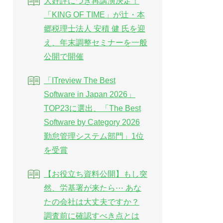
大好評につき再講演決定！
「KING OF TIME」が辻・本
郷税理士法人 安積 健 氏を迎
え、年末調整セミナーを一般
公開で開催
「ITreview The Best
Software in Japan 2026」
TOP23に選出、「The Best
Software by Category 2026
勤怠管理システム部門」1位
を受賞
【お役立ち資料公開】もし突
然、労基署が来たら⋯ あな
たの会社は大丈夫ですか？
調査前に確認すべき点とは