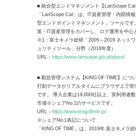
■ 統合型エンドマネジメント【LanScope C
「LanScope Cat」は、IT資産管理・内
型エンドポイントマネジメント」ツールです
策・IT資産管理をカバーし、ログ運用を中
※1：富士キメラ総研「2005～2019 ネ
ュリティツール」分野（2018年度）
URL：
https://www.lanscope.jp/cat/about/
■ 勤怠管理システム【KING OF TIME】につ
打刻データがリアルタイムにブラウザ上で管
です。 導入企業は19,000社以上、実利用者数は
市場※シェアNo.1のサービスです。
URL：
https://www.kingoftime.jp/
※シェアNo.1表記について
「KING OF TIME」は、2019年 富士キメ