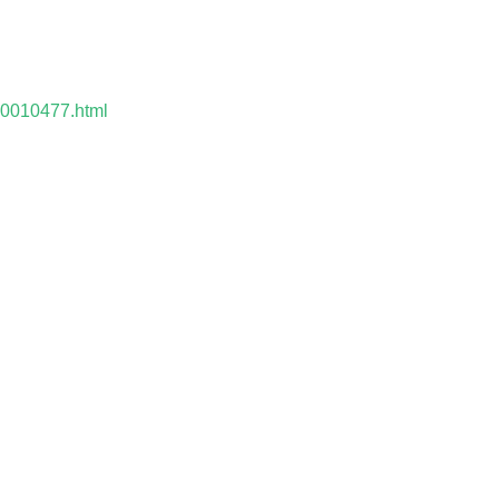
。
000010477.html