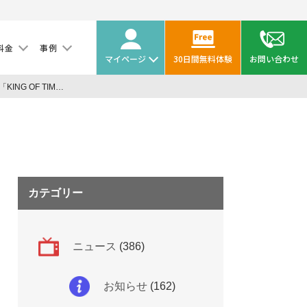
料金
事例
マイページ
30日間無料体験
お問い合わせ
勤怠管理システム「KING OF TIME」が統合型エンドポイントマネジメント 「LanScope Cat」と連携を開始
カテゴリー
ニュース
(386)
お知らせ
(162)