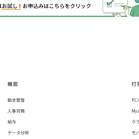
機能
打
勤怠管理
P
人事労務
M
給与
ク
データ分析
モ