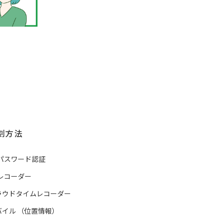
刻方法
Cパスワード認証
yレコーダー
ラウドタイムレコーダー
バイル
（
位置情報
）