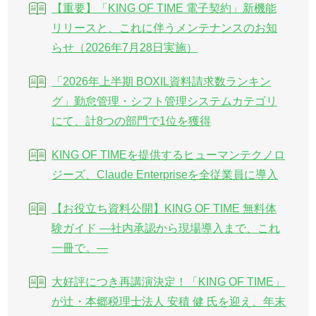
【重要】「KING OF TIME 電子契約」新機能
リリースと、これに伴うメンテナンスのお知
らせ（2026年7月28日実施）
「2026年上半期 BOXIL資料請求数ランキン
グ」勤怠管理・シフト管理システムカテゴリ
にて、計8つの部門で1位を獲得
KING OF TIMEを提供するヒューマンテクノロ
ジーズ、Claude Enterpriseを全従業員に導入
【お役立ち資料公開】KING OF TIME 無料体
験ガイド ―社内承認から現場導入まで、これ
一冊で。―
大好評につき再講演決定！「KING OF TIME」
が辻・本郷税理士法人 安積 健 氏を迎え、年末