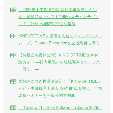
「2026年上半期 BOXIL資料請求数ランキン
グ」勤怠管理・シフト管理システムカテゴリ
にて、計8つの部門で1位を獲得
KING OF TIMEを提供するヒューマンテクノロ
ジーズ、Claude Enterpriseを全従業員に導入
【お役立ち資料公開】KING OF TIME 無料体
験ガイド ―社内承認から現場導入まで、これ
一冊で。―
大好評につき再講演決定！「KING OF TIME」
が辻・本郷税理士法人 安積 健 氏を迎え、年末
調整セミナーを一般公開で開催
「ITreview The Best Software in Japan 2026」