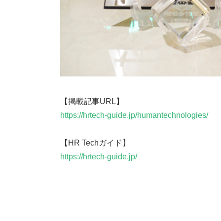
【掲載記事URL】
https://hrtech-guide.jp/humantechnologies/
【HR Techガイド】
https://hrtech-guide.jp/