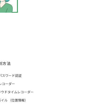
刻方法
Cパスワード認証
yレコーダー
ラウドタイムレコーダー
バイル
（
位置情報
）