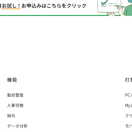
機能
打
勤怠管理
P
人事労務
M
給与
ク
データ分析
モ