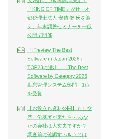
大好評につき再講演決定！
「KING OF TIME」が辻・本
郷税理士法人 安積 健 氏を迎
え、年末調整セミナーを一般
公開で開催
「ITreview The Best
Software in Japan 2026」
TOP23に選出、「The Best
Software by Category 2026
勤怠管理システム部門」1位
を受賞
【お役立ち資料公開】もし突
然、労基署が来たら⋯ あな
たの会社は大丈夫ですか？
調査前に確認すべき点とは