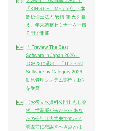
大好評につき再講演決定！
「KING OF TIME」が辻・本
郷税理士法人 安積 健 氏を迎
え、年末調整セミナーを一般
公開で開催
「ITreview The Best
Software in Japan 2026」
TOP23に選出、「The Best
Software by Category 2026
勤怠管理システム部門」1位
を受賞
【お役立ち資料公開】もし突
然、労基署が来たら⋯ あな
たの会社は大丈夫ですか？
調査前に確認すべき点とは