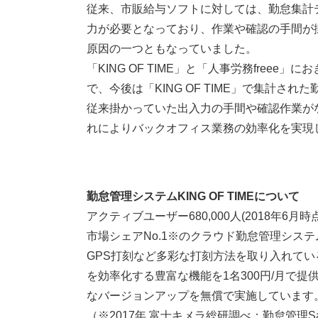
従来、市販給与ソフトに対しては、勤怠集計
力が必要となっており、作業や確認の手間が
原因の一つともなっていました。
「KING OF TIME」と「人事労務free
で、今後は「KING OF TIME」で集計さ
従来掛かっていた出入力の手間や確認作業が
れによりバックオフィス業務の効率化を実現
勤怠管理システムKING OF TIMEについて
アクティブユーザー680,000人(2018年
市場シェアNo.1※のクラウド勤怠管理シス
GPS打刻など多彩な打刻方法を取り入れて
を効率化する豊富な機能を1名300円/月で
なバージョンアップを無償で実施しています
（※2017年 富士キメラ総研調べ：勤怠管理Sa