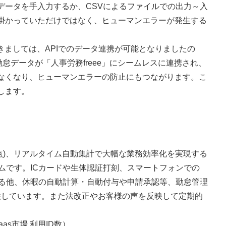
データを手入力するか、CSVによるファイルでの出力～入
掛かっていただけではなく、ヒューマンエラーが発生する
e」におきましては、APIでのデータ連携が可能となりましたの
れた勤怠データが「人事労務freee」にシームレスに連携され、
なくなり、ヒューマンエラーの防止にもつながります。こ
します。
6月時点)、リアルタイム自動集計で大幅な業務効率化を実現する
テムです。ICカードや生体認証打刻、スマートフォンでの
いる他、休暇の自動計算・自動付与や申請承認等、勤怠管理
提供しています。また法改正やお客様の声を反映して定期的
。
as市場 利用ID数）