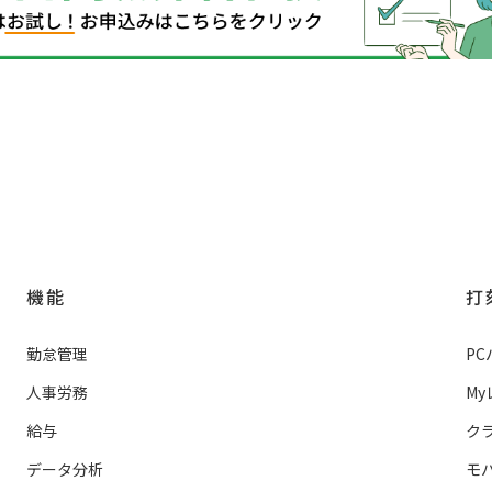
機能
打
勤怠管理
P
人事労務
M
給与
ク
データ分析
モ