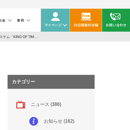
料金
事例
マイページ
30日間無料体験
お問い合わせ
勤怠管理システム「KING OF TIME」が「人事労務freee」とのAPIによるデータ連携を開始
煩
カテゴリー
ニュース
(386)
お知らせ
(162)