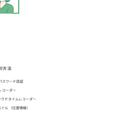
刻方法
Cパスワード認証
yレコーダー
ラウドタイムレコーダー
バイル
（
位置情報
）